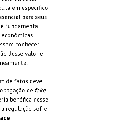
puta em específico
ssencial para seus
 é fundamental
s econômicas
ossam conhecer
ção desse valor e
aneamente.
m de fatos deve
propagação de
fake
ria benéfica nesse
 a regulação sofre
dade