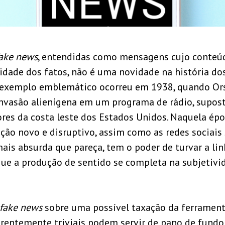
ake news
, entendidas como mensagens cujo conteú
lidade dos fatos, não é uma novidade na história do
exemplo emblemático ocorreu em 1938, quando Or
nvasão alienígena em um programa de rádio, supo
es da costa leste dos Estados Unidos.
Naquela époc
ão novo e disruptivo, assim como as redes sociais s
mais absurda que pareça, tem o poder de turvar a lin
 que a produção de sentido se completa na subjetivi
fake news
sobre uma possível taxação da ferrament
rentemente triviais podem servir de pano de fundo