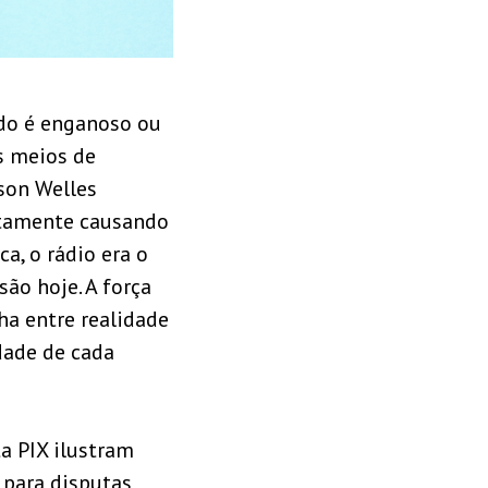
do é enganoso ou
s meios de
son Welles
stamente causando
a, o rádio era o
ão hoje. A força
ha entre realidade
dade de cada
a PIX ilustram
 para disputas