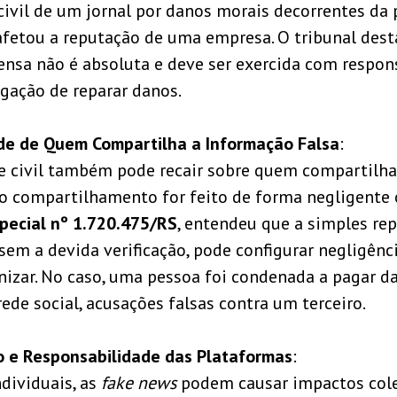
civil de um jornal por danos morais decorrentes da 
 afetou a reputação de uma empresa. O tribunal des
ensa não é absoluta e deve ser exercida com respon
igação de reparar danos.
ade de Quem Compartilha a Informação Falsa
:
e civil também pode recair sobre quem compartilh
o compartilhamento for feito de forma negligente 
pecial nº 1.720.475/RS
, entendeu que a simples re
sem a devida verificação, pode configurar negligênci
nizar. No caso, uma pessoa foi condenada a pagar d
ede social, acusações falsas contra um terceiro.
o e Responsabilidade das Plataformas
:
dividuais, as
fake news
podem causar impactos cole