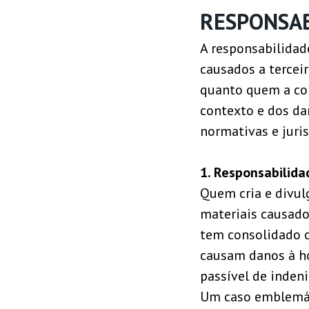
RESPONSAB
A responsabilidade
causados a tercei
quanto quem a com
contexto e dos da
normativas e juris
1. Responsabilida
Quem cria e divu
materiais causados
tem consolidado o
causam danos à ho
passível de indeni
Um caso emblemá