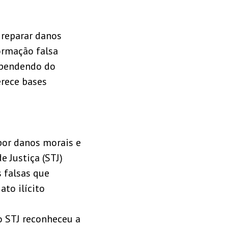
 reparar danos
ormação falsa
ependendo do
erece bases
por danos morais e
e Justiça (STJ)
 falsas que
to ilícito
o STJ reconheceu a