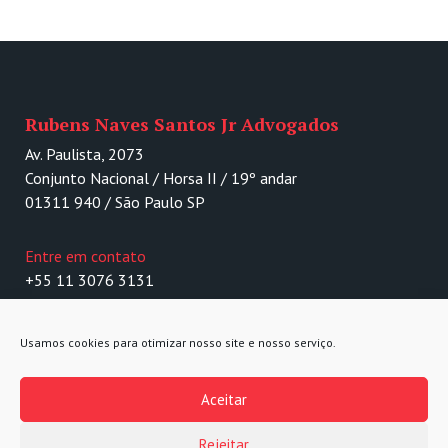
Rubens Naves Santos Jr Advogados
Av. Paulista, 2073
Conjunto Nacional / Horsa II / 19º andar
01311 940 / São Paulo SP
Entre em contato
+55 11 3076 3131
contato@rnsj.com.br
Português
Usamos cookies para otimizar nosso site e nosso serviço.
English
Aceitar
Rejeitar