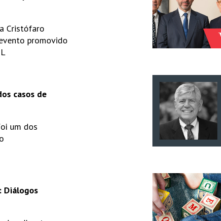
ia Cristófaro
 evento promovido
OL
dos casos de
foi um dos
o
: Diálogos