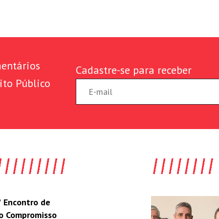
entários
Cadastre-se para receber
ito Público
 Encontro de
do Compromisso