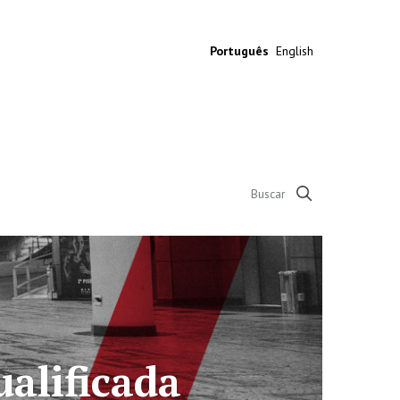
Português
English
45 anos em defesa d