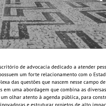
CONHEÇA NOSSA
critório de advocacia dedicado a atender pesso
 possuem um forte relacionamento com o Esta
lexa das questões que nascem nesse campo de 
mos em uma abordagem que combina as diversas 
 um olhar atento à agenda pública, para constr
 inovadoras e estruturar projetos de alto impac