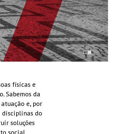
 ATUAÇÃO
as físicas e
do. Sabemos da
atuação e, por
disciplinas do
uir soluções
to social.