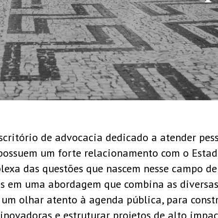
CONHEÇA NOSSA
critório de advocacia dedicado a atender pesso
 possuem um forte relacionamento com o Esta
lexa das questões que nascem nesse campo de 
mos em uma abordagem que combina as diversas 
 um olhar atento à agenda pública, para constr
 inovadoras e estruturar projetos de alto impac