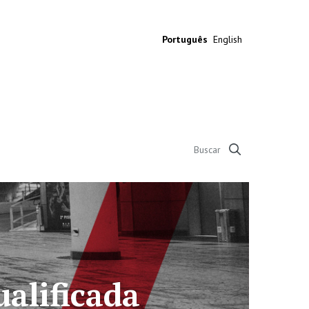
Português
English
45 anos em defesa d