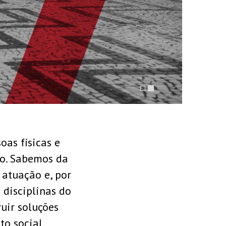
 ATUAÇÃO
as físicas e
do. Sabemos da
atuação e, por
disciplinas do
uir soluções
to social.