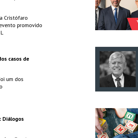
ia Cristófaro
 evento promovido
OL
dos casos de
foi um dos
o
: Diálogos