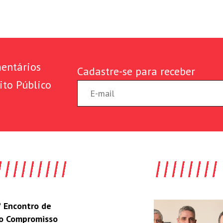
entários
Cadastre-se para receber
ito Público
 Encontro de
do Compromisso