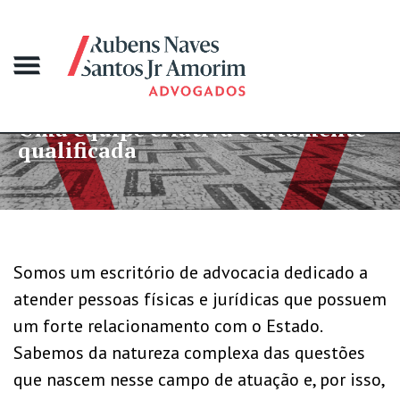
e criativa e altamente
Mais de 4
da
grandes c
Somos um escritório de advocacia dedicado a
atender pessoas físicas e jurídicas que possuem
um forte relacionamento com o Estado.
Sabemos da natureza complexa das questões
que nascem nesse campo de atuação e, por isso,