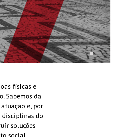
ÇÃO
as físicas e
do. Sabemos da
atuação e, por
disciplinas do
uir soluções
to social.