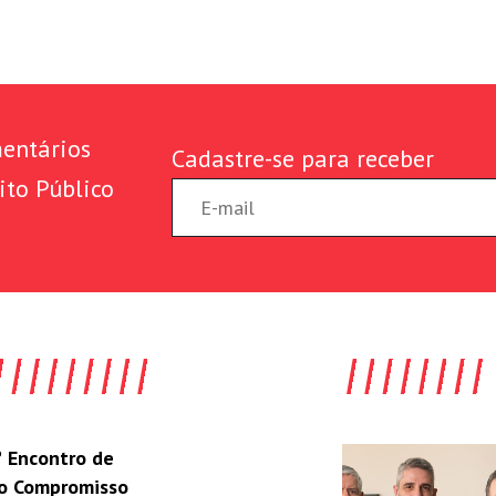
entários
Cadastre-se para receber
ito Público
 Encontro de
do Compromisso