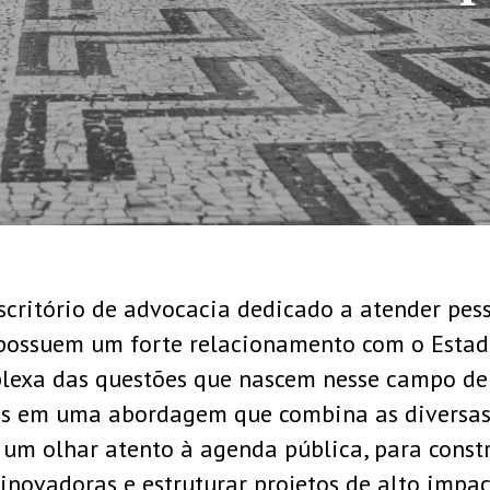
CONHEÇA NOSSA ATUA
critório de advocacia dedicado a atender pesso
 possuem um forte relacionamento com o Esta
lexa das questões que nascem nesse campo de 
mos em uma abordagem que combina as diversas 
 um olhar atento à agenda pública, para constr
 inovadoras e estruturar projetos de alto impac