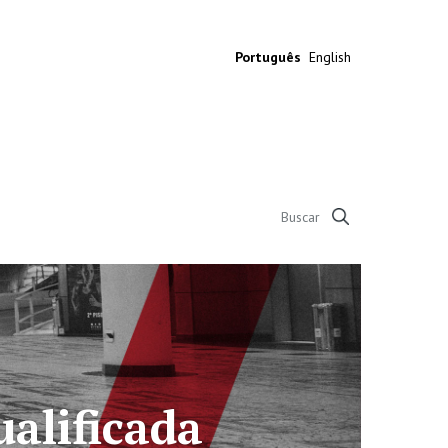
Português
English
 anos em defesa das 