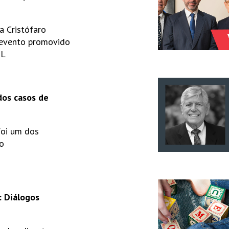
ia Cristófaro
 evento promovido
OL
dos casos de
foi um dos
o
: Diálogos