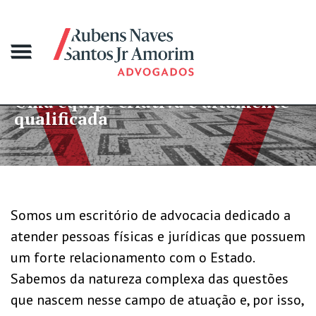
e criativa e altamente
Mais de 4
da
grandes c
Somos um escritório de advocacia dedicado a
atender pessoas físicas e jurídicas que possuem
um forte relacionamento com o Estado.
Sabemos da natureza complexa das questões
que nascem nesse campo de atuação e, por isso,