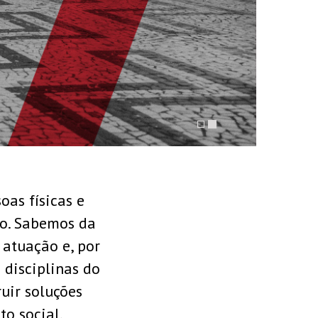
CONHEÇA NOSSA ATU
as físicas e
do. Sabemos da
atuação e, por
disciplinas do
uir soluções
to social.