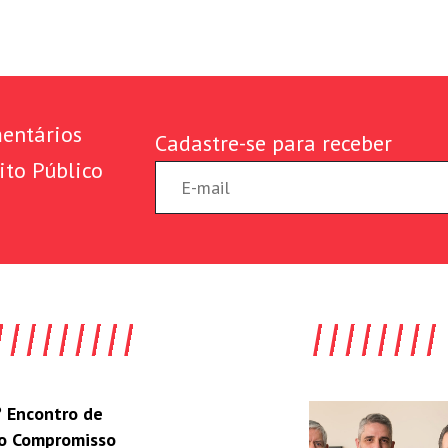
entários
Cadastre-se para receber
ito Público
 Encontro de
do Compromisso