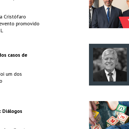
ia Cristófaro
 evento promovido
OL
dos casos de
foi um dos
o
: Diálogos