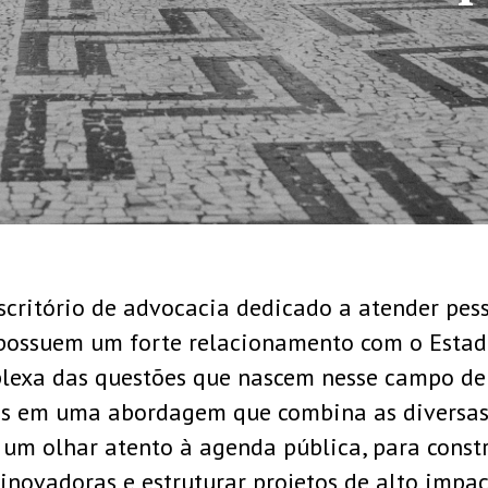
critório de advocacia dedicado a atender pesso
 possuem um forte relacionamento com o Esta
lexa das questões que nascem nesse campo de 
mos em uma abordagem que combina as diversas 
 um olhar atento à agenda pública, para constr
 inovadoras e estruturar projetos de alto impac