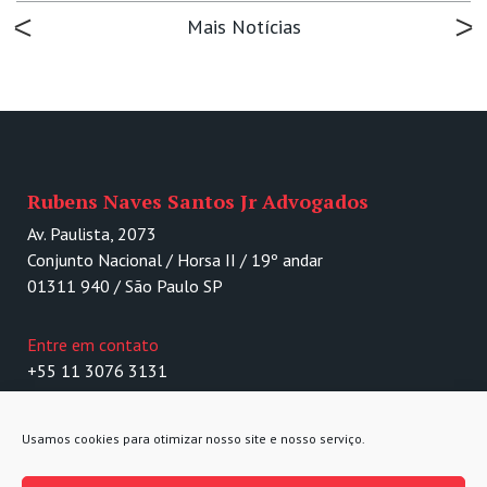
Mais Notícias
Rubens Naves Santos Jr Advogados
Av. Paulista, 2073
Conjunto Nacional / Horsa II / 19º andar
01311 940 / São Paulo SP
Entre em contato
+55 11 3076 3131
contato@rnsj.com.br
Português
Usamos cookies para otimizar nosso site e nosso serviço.
English