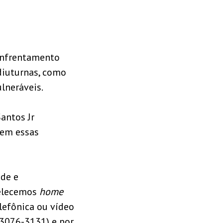
 enfrentamento
diuturnas, como
lneráveis.
antos Jr
iem essas
úde e
belecemos
home
lefônica ou vídeo
(3076-3131) e por