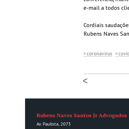
e-mail a todos cli
Cordiais saudaçõe
Rubens Naves San
coronavírus
covi
Rubens Naves Santos Jr Advogados
Av. Paulista, 2073