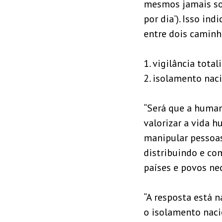
mesmos jamais so
por dia’). Isso in
entre dois caminh
1. vigilância total
2. isolamento naci
“Será que a humani
valorizar a vida h
manipular pessoas,
distribuindo e co
países e povos ne
“A resposta está n
o isolamento nacio