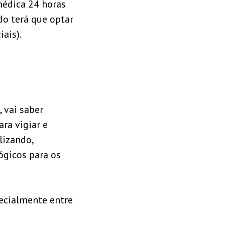
édica 24 horas
ndo terá que optar
ais).
 vai saber
ra vigiar e
lizando,
ógicos para os
pecialmente entre