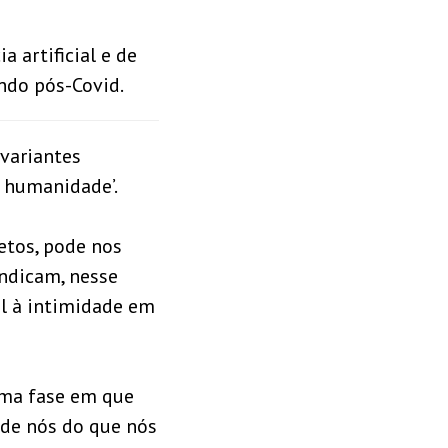
a artificial e de
ndo pós-Covid.
variantes
a humanidade’.
retos, pode nos
indicam, nesse
al à intimidade em
numa fase em que
 de nós do que nós